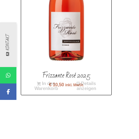
KONTAKT
Dt. Schützen Eisenberg
DAC 2021 – Magnum
Frizzante Rosé 2025
In den
Details
€
10,50
inkl. MwSt.
Warenkorb
anzeigen