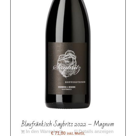
Blaufränkisch Saybritz 2022 – Magnum
In den Warenkorb
Details anzeigen
€
71,00
inkl. MwSt.