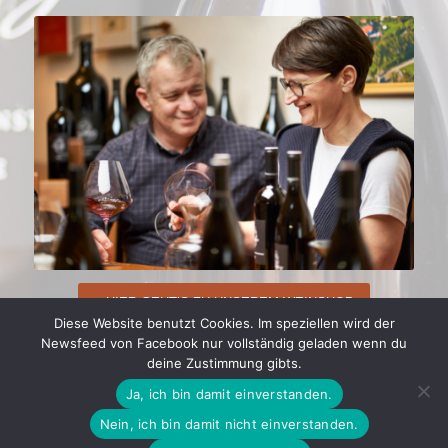
HIER GEHT’S ZU UNSEREM WEINSHOP
Diese Website benutzt Cookies. Im speziellen wird der
Newsfeed von Facebook nur vollständig geladen wenn du
deine Zustimmung gibts.
Ja, ich bin damit einverstanden.
© Copyright KOPFENSTEINER |
Impressum
|
Datenschutzerklärung
Nein, ich bin damit nicht einverstanden.