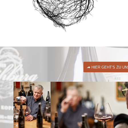
HIER GEHT’S ZU U