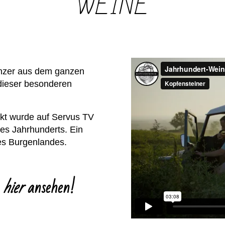
WEINE
inzer aus dem ganzen
 dieser besonderen
jekt wurde auf Servus TV
es Jahrhunderts. Ein
es Burgenlandes.
hier
ansehen!