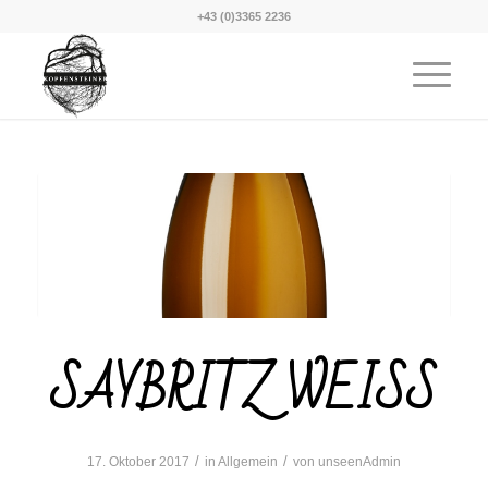
+43 (0)3365 2236
SAYBRITZ WEISS
/
/
17. Oktober 2017
in
Allgemein
von
unseenAdmin