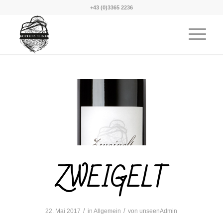
+43 (0)3365 2236
ZWEIGELT
/
/
22. Mai 2017
in
Allgemein
von
unseenAdmin